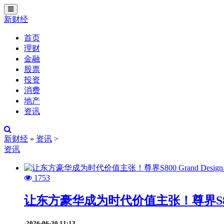
切
换
新财经
导
航
首页
理财
金融
股票
投资
消费
地产
资讯
新财经
»
资讯
>
资讯
1753
让东方豪华成为时代价值主张！尊界S800 
2026-06-30 11:13
·