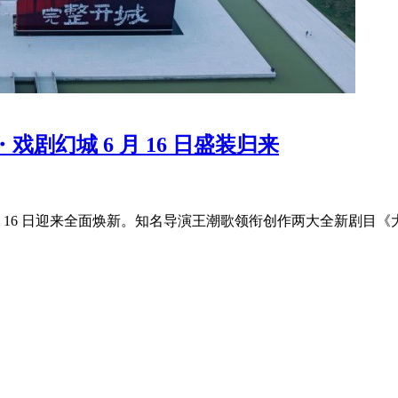
剧幻城 6 月 16 日盛装归来
 16 日迎来全面焕新。知名导演王潮歌领衔创作两大全新剧目《大