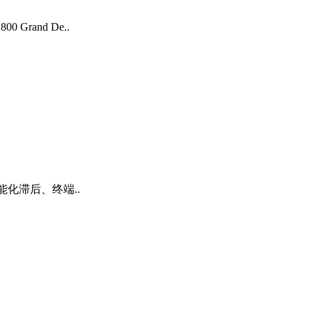
and De..
化滞后、终端..