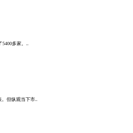
400多家。..
。但纵观当下市..