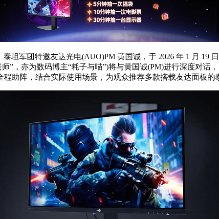
特邀友达光电(AUO)PM 黄国诚，于 2026 年 1 月 19 日 2
师”，亦为数码博主“耗子与喵”)将与黄国诚(PM)进行深度对
全程助阵，结合实际使用场景，为观众推荐多款搭载友达面板的