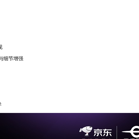
现
比与细节增强
异