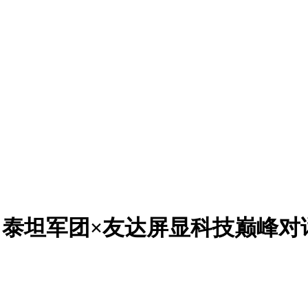
后：泰坦军团×友达屏显科技巅峰对话 