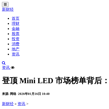
切
换
新财经
导
航
首页
理财
金融
股票
投资
消费
地产
资讯
资讯
登顶 Mini LED 市场榜单背
来源: 网络
2026年01月16日 10:40
·
新财经
»
资讯
>