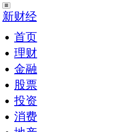
切
换
新财经
导
航
首页
理财
金融
股票
投资
消费