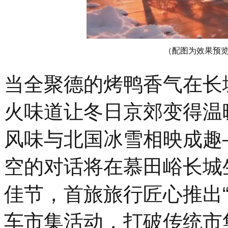
（配图为效果预
当全聚德的烤鸭香气在长
火味道让冬日京郊变得温
风味与北国冰雪相映成趣—
空的对话将在慕田峪长城
佳节，首旅旅行匠心推出“
车市集活动，打破传统市