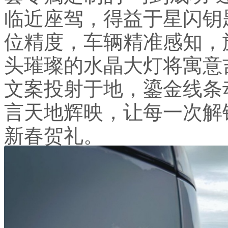
临近座驾，得益于星闪钥
位精度，车辆精准感知，
头璀璨的水晶大灯将寓意吉
文案投射于地，鎏金线条
言天地辉映，让每一次解
新春贺礼。