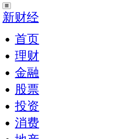
切
换
新财经
导
航
首页
理财
金融
股票
投资
消费