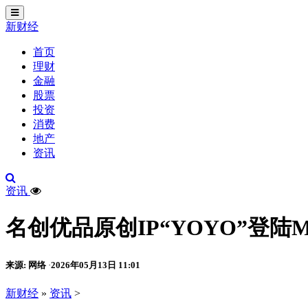
切
换
新财经
导
航
首页
理财
金融
股票
投资
消费
地产
资讯
资讯
名创优品原创IP“YOYO”登陆M
来源: 网络
2026年05月13日 11:01
·
新财经
»
资讯
>