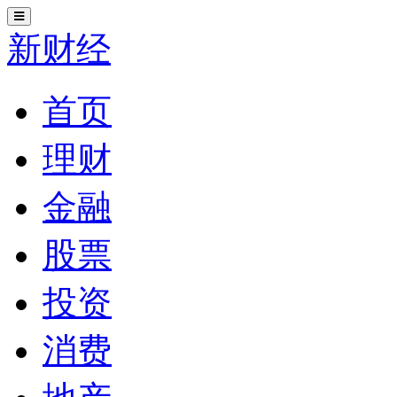
切
换
新财经
导
航
首页
理财
金融
股票
投资
消费