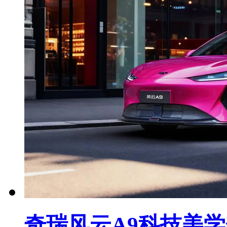
奇瑞风云A9科技美学秀