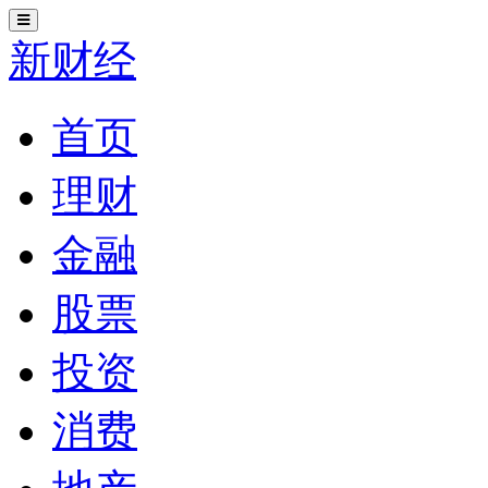
切
换
新财经
导
航
首页
理财
金融
股票
投资
消费