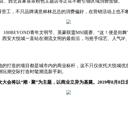
巴克臻选店、西北首家喜茶粉色主题店等正在不断引领区域消费晋级。
苦工，不只品牌满意林林总总的消费偏好，在营销活动上也不
00BEYOND青年文明节、英豪联盟MSI观赛、“这！便是街
。西安大悦城一直站在潮流文明的最前沿，与抢手综艺、人气IP
的打造的项目都是城市内的商业标杆，这不只仅依托大悦城优质
潮玩潮交际打造时髦潮流新手刺。
会将以“潮 · 聚”为主题，以商业立异为基奠。2019年8月8