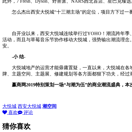
此外，7 Fresh、Dyson、野兽派、NARS西北首店、星
怎么杰出西安大悦城“十三潮主场”的定位，项目方下过一番
自开业以来，西安大悦城连续举行过YOHO！潮流跨年季、 1
活动，而且与草莓音乐节协作移动大悦城，强势输出潮流理念
安。
-小 结-
大悦城地产的运营才能毋庸置疑，一直以来，大悦城在各地
牌、主题空间、主题展、修建规划等各方面都狠下功夫，经过
赢商网2019特别策划一场“与潮为伍”的商业潮流盛典，本次大
大悦城
西安大悦城
潮空间
喜欢
评论
猜你喜欢