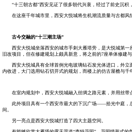
“十三朝古都”西安见证了很多朝代兴衰，经过了前史沉积，古
在这座千年城市里，西安大悦城将生机潮流质量与古都风情完
古今交融的“十三潮主场”
西安大悦城坐落西安的城市手刺大雁塔旁，是大悦城第一座毗连
旧改项目，但在修建规划上颇具新意，将之前的7座单体修建
西安大悦城具有全球首例光电玻璃钻石发光体进口，外立面
内收进，大门选用钻石切开式的规划，而楼上的仿古屋檐与千
在室内规划中，西安大悦城融入丝绸之路元素，并用丝带点
此外项目具有一个西安市最大的下沉广场——拾光中庭，总修
间。
另一亮点是西安大悦城打造了四大主题空间。
有能够欣赏大雁塔的露天渠道“查特花园”，花园情形式的