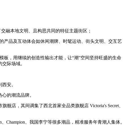
了交融本地文明、且构思共同的特征主题街区；
的产品及互动体会如休闲潮牌、时髦运动、街头文明、交互艺
板，用继续的创造性输出才能，让“潮”空间坚持旺盛的生命
的交际场域。
到西安。
热心的潮流品牌。
调集了西北首家全品类旗舰店 Victoria's Secret、
r Jordan、Champion、我国李宁等很多潮品，精准服务年青潮人集体。