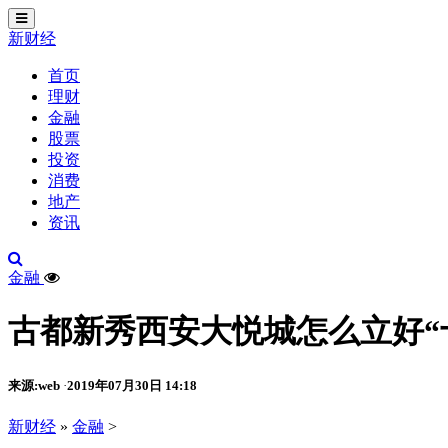
切
换
新财经
导
航
首页
理财
金融
股票
投资
消费
地产
资讯
金融
古都新秀西安大悦城怎么立好“十
来源:web
2019年07月30日 14:18
·
新财经
»
金融
>