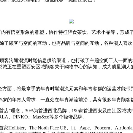
区内有悟空形象的雕塑，协作特征轻食茶饮、艺术小品等，形成
除了顾客与空间的互动，也有品牌与空间的互动，各种潮人喜欢
顾客沟通潮流时髦信息供给渠道，也打破了主题空间千人一面的模
悦城正在重塑西安区域顾客关于购物中心的认知，成为质量潮人
方面，将最拿手的年青时髦潮流元素和年青客群的运营才能带
5岁的年青人需求，一直处在年青潮流前沿，具有很多年青顾客
，30%为首进西北品牌，190家首进西安及曲江区域城市旗舰店，其间
FURLA、PINKO、Max&co等多个轻奢品牌。
r、The North Face UE、i.t、Aape、Popcorn、Ai