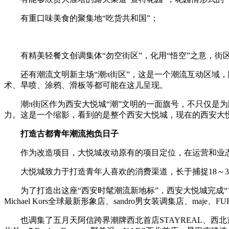
有重口味美食的聚集地“吃货共和国”；
有精美轻餐文创调集体“勿空街区”，化用“悟空”之意，街
还有潮流文明新主场“潮π街区”，这是一个潮流互动区域，
术、旱喷、涂鸦、滑板等都可能在这儿呈现。
潮π街区作为西安大悦城“潮”文明的一面旗号，不只仅是为
力。这是一个缩影，看到的是整个西安大悦城，现在的西安大
打造古都青年潮流抱负日子
作为改造项目，大悦城改动原有的项目定位，在运营和业态
大悦城致力于打造青年人喜欢的消费渠道，长于捕捉18～3
为了打造出这座“西安时髦潮流新地标”，西安大悦城完成“首店”理念
Michael Kors全球最新形象店、sandro男女装调集店、maje、
也调集了五月天阿信跨界潮牌西北首店STAYREAL、西北首家Holliste