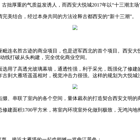
拙厚重的气质益发诱人，而西安大悦城2017年以“十三潮主场
美结合，经过本身共同的方法诠释古都西安的“新十三潮”。
名胜古迹的商业项目，也是进军西北的首个项目。西安大悦城总
与动线打破从头构建，完全优化商业空间。
选用了高透光玻璃幕墙，通透性强，利于采光，既强化了修建的
年古刹大雁塔遥遥相对，视觉冲击力很强。这样的规划为大悦城
缀、串联了室内的各个空间，量体裁衣的打造契合西安文明的
建面积1700平方米，将室内环境室外化做到极致，无鸿沟地
气氛，接近大雁塔的一起也能够一览曲江景色；