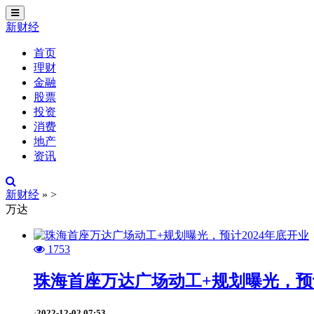
切
换
新财经
导
航
首页
理财
金融
股票
投资
消费
地产
资讯
新财经
»
>
万达
1753
珠海首座万达广场动工+规划曝光，预计
2022-12-02 07:53
·