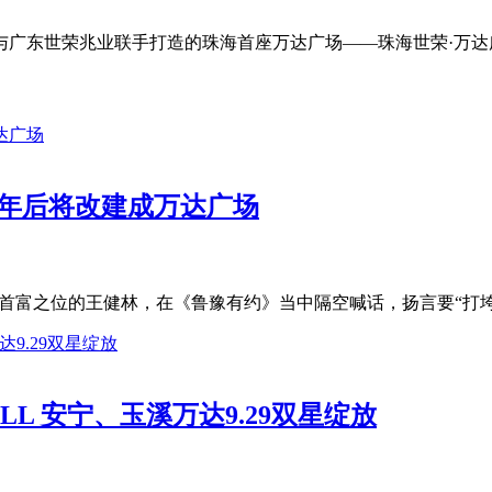
与广东世荣兆业联手打造的珠海首座万达广场——珠海世荣·万达广
6年后将改建成万达广场
首富之位的王健林，在《鲁豫有约》当中隔空喊话，扬言要“打垮迪
L 安宁、玉溪万达9.29双星绽放