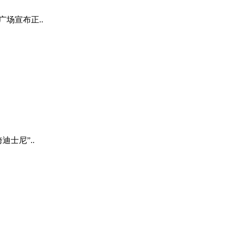
场宣布正..
士尼”..