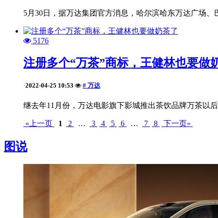
5月30日，据万达集团官方消息，哈尔滨哈东万达广场、
5176
注册多个“万茶”商标，王健林也要做
2022-04-25 10:53
# 万达
·
继去年11月份，万达电影旗下影城推出茶饮品牌万茶以后
«上一页
1
2
…
3
4
5
6
…
7
8
下一页»
图说