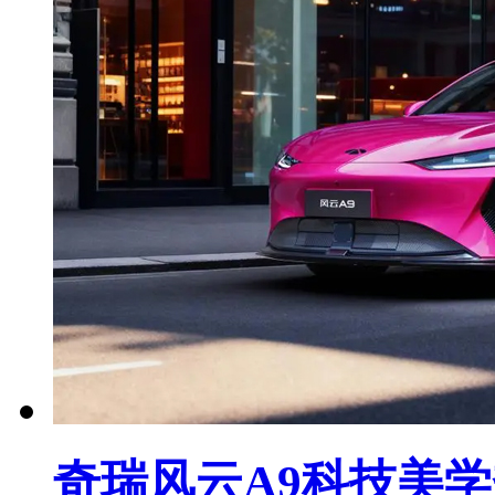
奇瑞风云A9科技美学秀