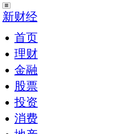
切
换
新财经
导
航
首页
理财
金融
股票
投资
消费